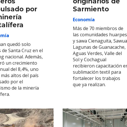
eros
originarios de
ulsado por
Sarmiento
minería
Economía
alífera
Más de 70 miembros de
las comunidades huarpes
omía
y sawa Cienaguita, Sawua
uan quedó solo
Lagunas de Guanacache,
s de Santa Cruz en el
Aguas Verdes, Valle del
ng nacional. Además,
Sol y Cochagual
tró un crecimiento
recibieron capacitación e
anual del 8,4%, uno
sublimación textil para
 más altos del país
fortalecer los trabajos
sado por el
que ya realizan.
ismo de la minería
fera.