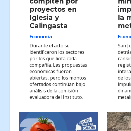
compiten por
min
proyectos en
imp
Iglesia y
la 
Calingasta
met
Economía
Econ
Durante el acto se
San J
identificaron los sectores
detrá
por los que licita cada
ranki
compañía. Las propuestas
regis
económicas fueron
inter
abiertas, pero los montos
de los
ofertados continúan bajo
impul
análisis de la comisión
dinam
evaluadora del Instituto.
metalí