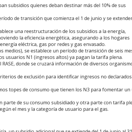
eciban subsidios quienes deban destinar más del 10% de sus
eríodo de transición que comienza el 1 de junio y se extende
ablece una reestructuración de los subsidios a la energía,
moviendo la eficiencia energética, asegurando a los hogares
energía eléctrica, gas por redes y gas envasado.
os medios), se establece un período de transición de seis me
s usuarios N1 (ingresos altos) ya pagan la tarifa plena.
n el RASE, donde se cruzará información de diversos organism
iterios de exclusión para identificar ingresos no declarados
ismos topes de consumo que tienen los N3 para fomentar un
n parte de su consumo subsidiado y otra parte con tarifa ple
egún el mes y la categoría de usuario para el gas.
a, un subsidio adicional que se extiende del 1 de junio al 3