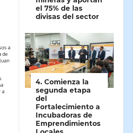
mineras y aportan
el 75% de las
divisas del sector
sos a
a de
 Juan
s
Comienza la
na
segunda etapa
 a
del
Fortalecimiento a
Incubadoras de
Emprendimientos
Locales