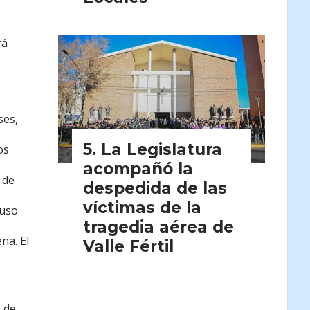
rá
ses,
La Legislatura
os
acompañó la
 de
despedida de las
víctimas de la
 uso
tragedia aérea de
na. El
Valle Fértil
1 de