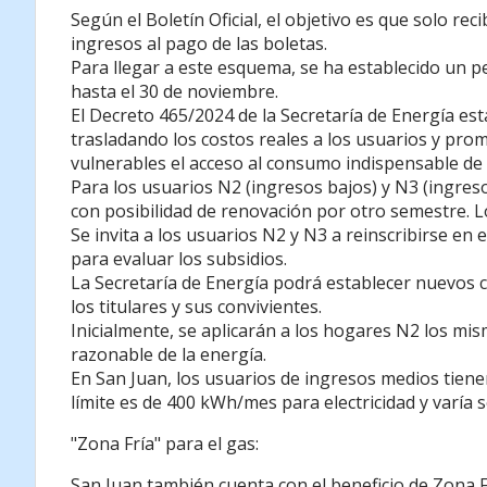
Según el Boletín Oficial, el objetivo es que solo r
ingresos al pago de las boletas.
Para llegar a este esquema, se ha establecido un p
hasta el 30 de noviembre.
El Decreto 465/2024 de la Secretaría de Energía est
trasladando los costos reales a los usuarios y pro
vulnerables el acceso al consumo indispensable de 
Para los usuarios N2 (ingresos bajos) y N3 (ingres
con posibilidad de renovación por otro semestre. Lo
Se invita a los usuarios N2 y N3 a reinscribirse e
para evaluar los subsidios.
La Secretaría de Energía podrá establecer nuevos cr
los titulares y sus convivientes.
Inicialmente, se aplicarán a los hogares N2 los m
razonable de la energía.
En San Juan, los usuarios de ingresos medios tiene
límite es de 400 kWh/mes para electricidad y varía s
"Zona Fría" para el gas:
San Juan también cuenta con el beneficio de Zona Frí