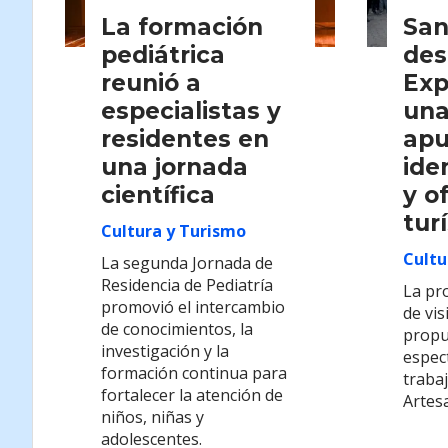
La formación
San
pediátrica
des
reunió a
Exp
especialistas y
una
residentes en
apu
una jornada
ide
científica
y o
tur
Cultura y Turismo
Cultu
La segunda Jornada de
Residencia de Pediatría
La pro
promovió el intercambio
de vis
de conocimientos, la
propu
investigación y la
espect
formación continua para
traba
fortalecer la atención de
Artes
niños, niñas y
adolescentes.