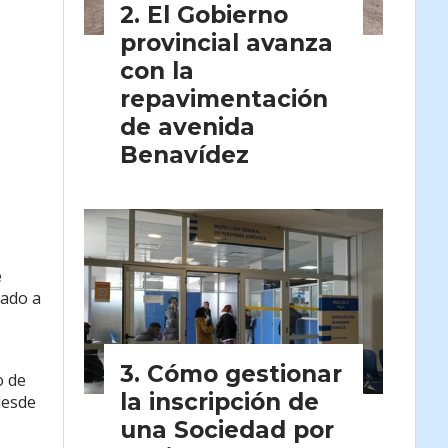
El Gobierno
provincial avanza
con la
repavimentación
de avenida
Benavídez
e
nado a
Cómo gestionar
o de
la inscripción de
desde
una Sociedad por